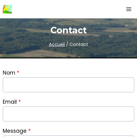
Aller
au
contenu
Contact
Accueil
/
Contact
Nom
*
Email
*
Message
*