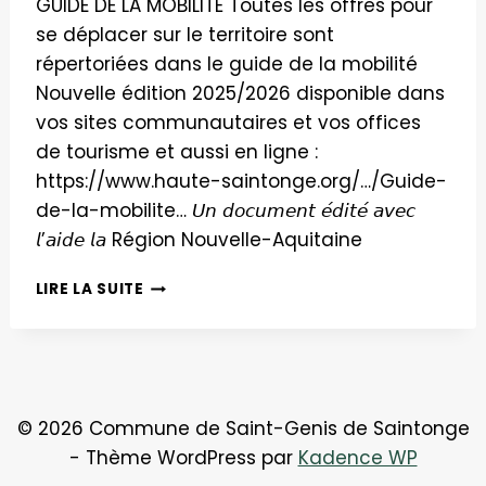
GUIDE DE LA MOBILITÉ Toutes les offres pour
se déplacer sur le territoire sont
répertoriées dans le guide de la mobilité
Nouvelle édition 2025/2026 disponible dans
vos sites communautaires et vos offices
de tourisme et aussi en ligne :
https://www.haute-saintonge.org/…/Guide-
de-la-mobilite… 𝘜𝘯 𝘥𝘰𝘤𝘶𝘮𝘦𝘯𝘵 𝘦́𝘥𝘪𝘵𝘦́ 𝘢𝘷𝘦𝘤
𝘭’𝘢𝘪𝘥𝘦 𝘭𝘢 Région Nouvelle-Aquitaine
GUIDE
LIRE LA SUITE
DE
LA
MOBILITÉ
© 2026 Commune de Saint-Genis de Saintonge
- Thème WordPress par
Kadence WP